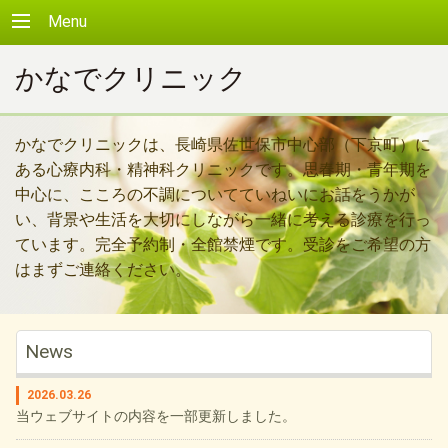
Menu
かなでクリニック
かなでクリニックは、長崎県佐世保市中心部（下京町）に
ある心療内科・精神科クリニックです。思春期・青年期を
中心に、こころの不調についてていねいにお話をうかが
い、背景や生活を大切にしながら一緒に考える診療を行っ
ています。完全予約制・全館禁煙です。受診をご希望の方
はまずご連絡ください。
News
2026.03.26
当ウェブサイトの内容を一部更新しました。